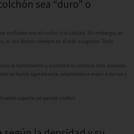
 colchón sea “duro” o
se confunde con el
confort
o la calidad. Sin embargo, un
, ni uno blando siempre es el más acogedor. Todo
ncia al hundimiento y mantiene la columna más alineada.
erpo se hunda ligeramente, adaptándose mejor a curvas y
ficiente soporte sin perder
confort.
según la densidad y su