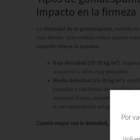
impacto en la firmeza
La
densidad de la gomaespuma
, medida en
más blando. Esta medida indica cuánto mater
soporte ofrece la espuma
.
Baja densidad (15-20 kg/m³)
: espuma
ocasional o niños muy pequeños.
Media densidad (23-28 kg/m³)
: equi
juveniles o colchones de uso diario 
espumas firmes, resistentes y durad
o con necesidades ortopédicas.
Por va
Cuanto mayor sea la densidad, mayor será la 
Volve