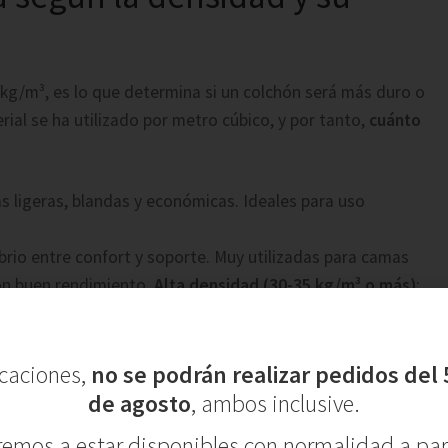
 kg/m³, es lo que determina si un colchón será más duro o
ial se ha utilizado por metro cúbico, y por tanto,
cuánto
s ligeras, blandas y económicas. Ideales para uso
librio entre confort y soporte. Muy utilizadas para camas
con buen rendimiento.
Alta densidad (30-35 kg/m³ o más)
:
eras. Recomendadas para adultos, personas con sobrepeso
caciones,
no se podrán realizar pedidos del 5
firmeza y durabilidad del colchón.
de agosto
, ambos inclusive.
remos a estar disponibles con normalidad a part