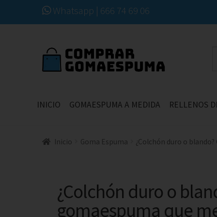
Whatsapp | 666 74 69 06
INICIO
GOMAESPUMA A MEDIDA
RELLENOS D
Inicio
Goma Espuma
¿Colchón duro o blando?
¿Colchón duro o blan
gomaespuma que mejo